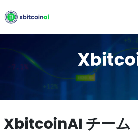
Xbit
XbitcoinAI チーム