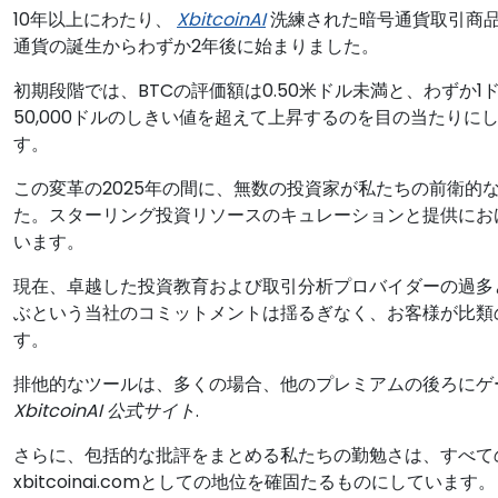
10年以上にわたり、
XbitcoinAI
洗練された暗号通貨取引商
通貨の誕生からわずか2年後に始まりました。
初期段階では、BTCの評価額は0.50米ドル未満と、わずか
50,000ドルのしきい値を超えて上昇するのを目の当たり
す。
この変革の2025年の間に、無数の投資家が私たちの前衛的
た。スターリング投資リソースのキュレーションと提供にお
います。
現在、卓越した投資教育および取引分析プロバイダーの過多
ぶという当社のコミットメントは揺るぎなく、お客様が比類
す。
排他的なツールは、多くの場合、他のプレミアムの後ろにゲ
XbitcoinAI 公式サイト
.
さらに、包括的な批評をまとめる私たちの勤勉さは、すべて
xbitcoinai.comとしての地位を確固たるものにしています。