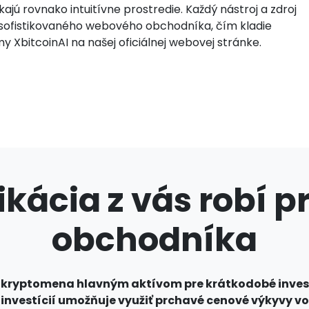
jú rovnako intuitívne prostredie. Každý nástroj a zdroj
sofistikovaného webového obchodníka, čím kladie
XbitcoinAI na našej oficiálnej webovej stránke.
ikácia z vás robí 
obchodníka
u, je kryptomena hlavným aktívom pre krátkodobé inves
nvestícií umožňuje využiť prchavé cenové výkyvy vo