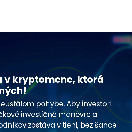
u v kryptomene, ktorá
ených!
 neustálom pohybe. Aby investori
špičkové investičné manévre a
dníkov zostáva v tieni, bez šance