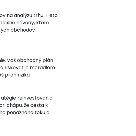
v na analýzu trhu. Tieto
plexné návody, ktoré
ckých obchodov
nie. Váš obchodný plán
ta riskovať je meradlom
 prah rizika.
ratégie reinvestovania
ori chápu, že cesta k
neho peňažného toku a