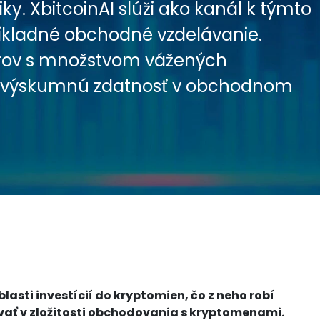
iky. XbitcoinAI slúži ako kanál k týmto
íkladné obchodné vzdelávanie.
orov s množstvom vážených
ch výskumnú zdatnosť v obchodnom
blasti investícií do kryptomien, čo z neho robí
ovať v zložitosti obchodovania s kryptomenami.