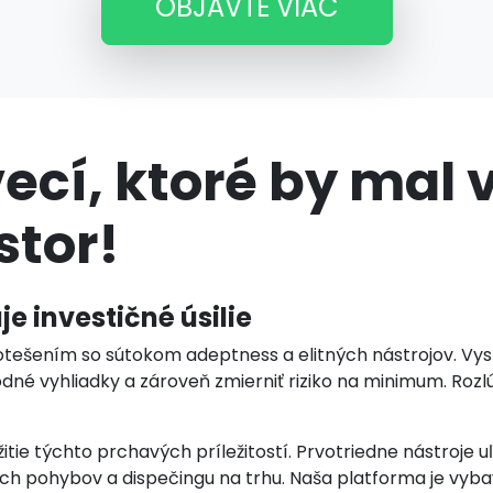
OBJAVTE VIAC
ecí, ktoré by mal 
stor!
 investičné úsilie
otešením so sútokom adeptness a elitných nástrojov. Vy
dné vyhliadky a zároveň zmierniť riziko na minimum. Rozl
itie týchto prchavých príležitostí. Prvotriedne nástroje 
 pohybov a dispečingu na trhu. Naša platforma je vyb