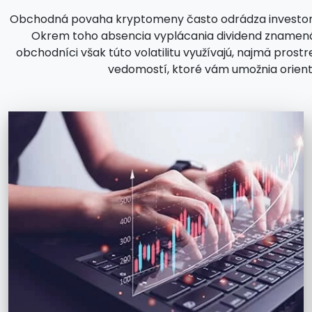
Obchodná povaha kryptomeny často odrádza investorov o
Okrem toho absencia vyplácania dividend znamená, 
obchodníci však túto volatilitu využívajú, najmä pros
vedomostí, ktoré vám umožnia orient