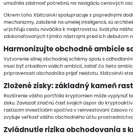
umožnila zdatnosť potrebnú na navigáciu cenových osci
Okrem toho XbitcoinAI spolupracuje s poprednými dodáv
mechanizmy, založené na umelej inteligencii, sú arch
urýchľujú cestu nováčika k majstrovstvu. Svätyňa náš
zdokonaľovaných týmito nástrojmi pred ich debutom na
Harmonizujte obchodné ambície so 
Vytvorenie silnej obchodnej schémy spolu s odhodlaním 
musí byť zrkadlom vašich ambícií, zatiaľ čo tieto ambí
pripravenosti obchodníka prijať neistotu. XbitcoinAI st
Zložené zisky: základný kameň rastu
Rozšírenie vášho portfólia kryptomien môže vyplynúť buď
zisku. Zaviazať značnú časť svojich úspor do kryptoaktív
rastúcim investíciám spočíva v reinvestovaní časovo ro
zvyšuje veľkosť vášho obchodného účtu prostredníctvom
Zvládnutie rizika obchodovania s 