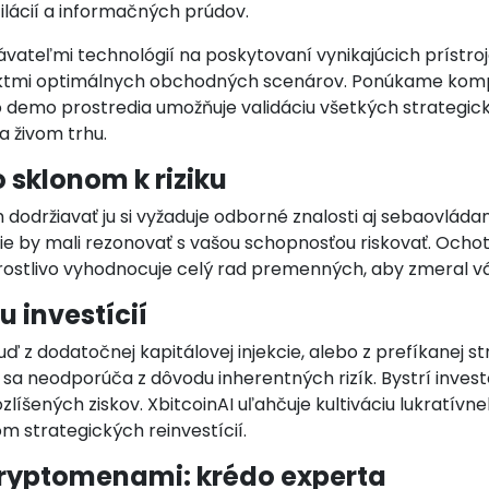
lácií a informačných prúdov.
ateľmi technológií na poskytovaní vynikajúcich prístrojo
itektmi optimálnych obchodných scenárov. Ponúkame kom
ho demo prostredia umožňuje validáciu všetkých strategi
 živom trhu.
sklonom k riziku
dodržiavať ju si vyžaduje odborné znalosti aj sebaovláda
cie by mali rezonovať s vašou schopnosťou riskovať. Ocho
arostlivo vyhodnocuje celý rad premenných, aby zmeral váš
 investícií
 z dodatočnej kapitálovej injekcie, alebo z prefíkanej st
 sa neodporúča z dôvodu inherentných rizík. Bystrí invest
zlíšených ziskov. XbitcoinAI uľahčuje kultiváciu lukratív
 strategických reinvestícií.
kryptomenami: krédo experta