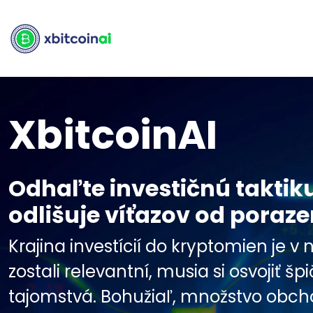
XbitcoinAI
Odhaľte investičnú taktik
odlišuje víťazov od poraz
Krajina investícií do kryptomien je v
zostali relevantní, musia si osvojiť 
tajomstvá. Bohužiaľ, množstvo obcho