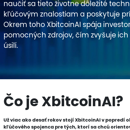
naučiť sa tieto životne dôležité techn
kľúčovým znalostiam a poskytuje pr
Okrem toho XbitcoinAI spája invest
pomocných zdrojov, čím zvyšuje i
úsilí.
Čo je XbitcoinAI?
Už viac ako desať rokov stojí XbitcoinAI v popredí o
kľúčového spojenca pre tých, ktorí sa chcú orient