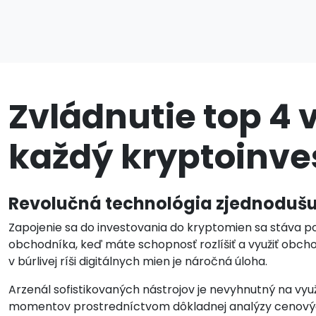
Zvládnutie top 4 v
každý kryptoinve
Revolučná technológia zjednodušuje
Zapojenie sa do investovania do kryptomien sa stáva p
obchodníka, keď máte schopnosť rozlíšiť a využiť obcho
v búrlivej ríši digitálnych mien je náročná úloha.
Arzenál sofistikovaných nástrojov je nevyhnutný na využ
momentov prostredníctvom dôkladnej analýzy cenových