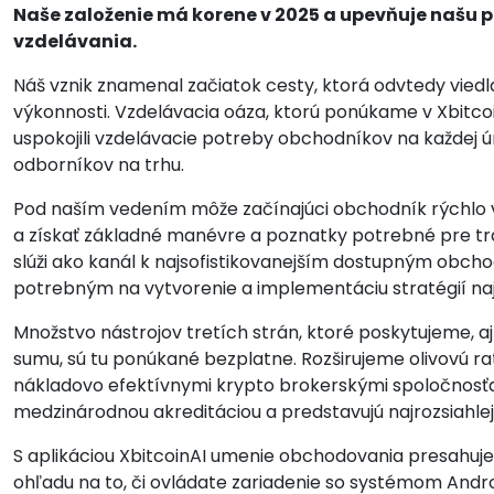
Naše založenie má korene v 2025 a upevňuje našu 
vzdelávania.
Náš vznik znamenal začiatok cesty, ktorá odvtedy vied
výkonnosti. Vzdelávacia oáza, ktorú ponúkame v Xbitcoi
uspokojili vzdelávacie potreby obchodníkov na každej ú
odborníkov na trhu.
Pod naším vedením môže začínajúci obchodník rýchlo v
a získať základné manévre a poznatky potrebné pre tr
slúži ako kanál k najsofistikovanejším dostupným obch
potrebným na vytvorenie a implementáciu stratégií naj
Množstvo nástrojov tretích strán, ktoré poskytujeme, 
sumu, sú tu ponúkané bezplatne. Rozširujeme olivovú ra
nákladovo efektívnymi krypto brokerskými spoločnosťam
medzinárodnou akreditáciou a predstavujú najrozsiahlej
S aplikáciou XbitcoinAI umenie obchodovania presahu
ohľadu na to, či ovládate zariadenie so systémom Andro