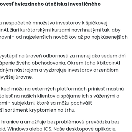
povesť hviezdneho útočiska investičného
la nespočetné množstvo investorov k špičkovej
nAI, žiari kurátorskými kurzami navrhnutými tak, aby
rovni - od najzelenších nováčikov až po najskúsenejších
ystúpiť na úroveň odbornosti za menej ako sedem dní
ápenie živého obchodovania. Okrem toho XbitcoinAI
odným nástrojom a vyzbrojuje investorov arzenálom
vyššej úrovne.
aj keď môžu na externých platformách priniesť mastnú
tolesť na našich klientov a spájame ich s váženými a
i - subjektmi, ktoré sa môžu pochváliť
ší sortiment kryptomien na trhu.
je hranice a umožňuje bezproblémovú prevádzku bez
id, Windows alebo IOS. Naše desktopové aplikácie,