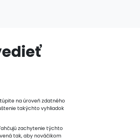
vedieť
stúpite na úroveň zdatného
úštenie takýchto vyhliadok
uľahčujú zachytenie týchto
avená tak, aby nováčikom