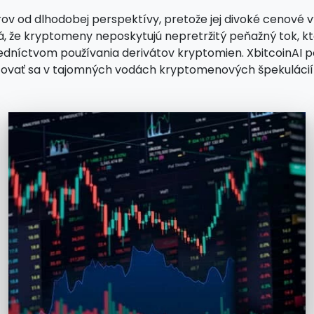
d dlhodobej perspektívy, pretože jej divoké cenové výky
že kryptomeny neposkytujú nepretržitý peňažný tok, kto
tredníctvom používania derivátov kryptomien. XbitcoinAI 
ovať sa v tajomných vodách kryptomenových špekulácií 