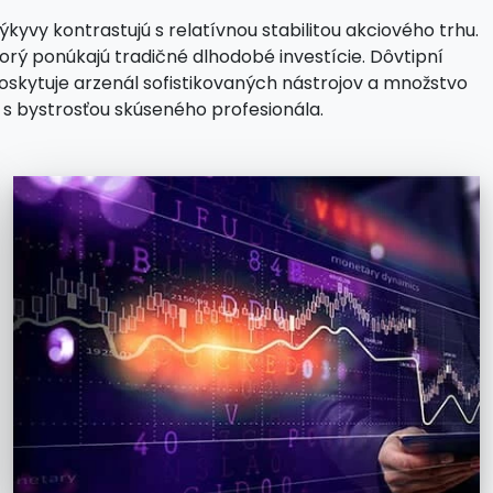
vy kontrastujú s relatívnou stabilitou akciového trhu.
rý ponúkajú tradičné dlhodobé investície. Dôvtipní
poskytuje arzenál sofistikovaných nástrojov a množstvo
s bystrosťou skúseného profesionála.