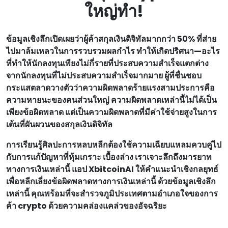
ใหญ่ทํา!
ข้อมูลเชิงลึกเปิดเผยว่าผู้ค้าสกุลเงินดิจิทัลมากกว่า 50% ที่ส่าย
ไปมาล้มเหลวในการรวบรวมผลกําไร ทําให้เกิดปริศนา—อะไร
ที่ทําให้นักลงทุนเพียงไม่กี่รายที่ประสบความสําเร็จแตกต่าง
จากนักลงทุนที่ไม่ประสบความสําเร็จมากมาย ผู้ที่ชื่นชอบ
กระแสตลาดวางตัวว่าความผิดพลาดร้ายแรงสามประการคือ
ความหายนะของคนส่วนใหญ่ ความผิดพลาดเหล่านี้ไม่ได้เป็น
เพียงข้อผิดพลาด แต่เป็นความผิดพลาดที่มีค่าใช้จ่ายสูงในการ
เต้นที่ผันผวนของสกุลเงินดิจิทัล
การเรียนรู้ศิลปะการหลบหลีกต้องใช้ความเฉียบแหลมควบคู่ไป
กับการแก้ปัญหาที่หุ้มเกราะ เบื้องล่าง เราเจาะลึกถึงมารยาท
ทางการเงินเหล่านี้ แอป XbitcoinAI ให้คําแนะนําเชิงกลยุทธ์
เพื่อหลีกเลี่ยงข้อผิดพลาดทางการเงินเหล่านี้ ด้วยข้อมูลเชิงลึก
เหล่านี้ คุณพร้อมที่จะสํารวจภูมิประเทศตามอําเภอใจของการ
ค้า crypto ด้วยความคล่องแคล่วของอัจฉริยะ