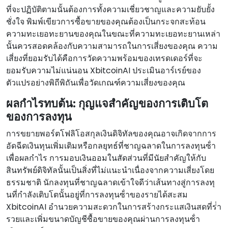
ที่จะปฏิบัติตามนั้นต้องการทั้งความเชี่ยวชาญและความยับยั้ง
ชั่งใจ พิมพ์เขียวการซื้อขายของคุณต้องเป็นกระจกสะท้อน
ความทะเยอทะยานของคุณในขณะที่ความทะเยอทะยานเหล่า
นั้นควรสอดคล้องกับความสามารถในการเสี่ยงของคุณ ความ
เสี่ยงที่ยอมรับได้คือการวัดความพร้อมของเทรดเดอร์ที่จะ
ยอมรับความไม่แน่นอน XbitcoinAI ประเมินอาร์เรย์ของ
ตัวแปรอย่างพิถีพิถันเพื่อวัดเกณฑ์ความเสี่ยงของคุณ
ผลกําไรทบต้น: กุญแจสําคัญของการเติบโต
ของการลงทุน
การขยายพอร์ตโฟลิโอสกุลเงินดิจิทัลของคุณอาจเกิดจากการ
อัดฉีดเงินทุนเพิ่มเติมหรือกลยุทธ์ที่ชาญฉลาดในการลงทุนซ้ํา
เพื่อผลกําไร การมอบเงินออมในสัดส่วนที่มีนัยสําคัญให้กับ
สินทรัพย์ดิจิทัลนั้นเป็นสิ่งที่ไม่แนะนําเนื่องจากความเสี่ยงโดย
ธรรมชาติ นักลงทุนที่ชาญฉลาดเข้าใจดีว่าเส้นทางสู่การลงทุ
นที่กําลังเติบโตนั้นอยู่ที่การลงทุนซ้ําของรายได้สะสม
XbitcoinAI อํานวยความสะดวกในการสร้างกระแสเงินสดที่ร่ํา
รวยและเพิ่มขนาดบัญชีซื้อขายของคุณผ่านการลงทุนซ้ํา