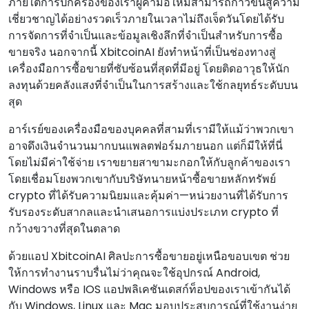
ภายใต้การปกครองของเราผู้ค้ามือใหม่สามารถก้าวขึ้นสู่ความ
เชี่ยวชาญได้อย่างรวดเร็วภายในเวลาไม่ถึงเจ็ดวันโดยได้รับ
การจัดการที่จําเป็นและข้อมูลเชิงลึกที่จําเป็นสําหรับการซื้อ
ขายจริง นอกจากนี้ XbitcoinAI ยังทําหน้าที่เป็นช่องทางสู่
เครื่องมือการซื้อขายที่ซับซ้อนที่สุดที่มีอยู่ โดยติดอาวุธให้นัก
ลงทุนด้วยคลังแสงที่จําเป็นในการสร้างและใช้กลยุทธ์ระดับบน
สุด
อาร์เรย์ของเครื่องมือของบุคคลที่สามที่เรามีให้แม้ว่าพวกเขา
อาจดึงเงินจํานวนมากบนแพลตฟอร์มภายนอก แต่ก็มีให้ที่นี่
โดยไม่มีค่าใช้จ่าย เราขยายสาขามะกอกให้กับลูกค้าของเรา
โดยเชื่อมโยงพวกเขากับบริษัทนายหน้าซื้อขายหลักทรัพย์
crypto ที่ได้รับความนิยมและคุ้มค่า—หน่วยงานที่ได้รับการ
รับรองระดับสากลและนําเสนอการแบ่งประเภท crypto ที่
กว้างขวางที่สุดในตลาด
ด้วยแอป XbitcoinAI ศิลปะการซื้อขายอยู่เหนือขอบเขต ช่วย
ให้การทํางานราบรื่นไม่ว่าคุณจะใช้อุปกรณ์ Android,
Windows หรือ IOS แอปพลิเคชันเดสก์ท็อปของเราเข้ากันได้
กับ Windows, Linux และ Mac มอบประสบการณ์ที่ใช้งานง่าย