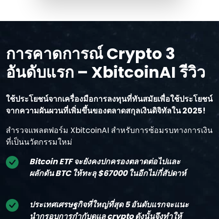
การคาดการณ์ Crypto 3
อันดับแรก – XbitcoinAI รีวิว
ใช้ประโยชน์จากเครื่องมือการลงทุนที่ทันสมัยเพื่อใช้ประโยชน์
จากความผันผวนที่เพิ่มขึ้นของตลาดสกุลเงินดิจิทัลใน 2025!
สํารวจแพลตฟอร์ม XbitcoinAI สําหรับการซ้อมรบทางการเงิน
ที่เป็นนวัตกรรมใหม่
Bitcoin ETF จะยังคงปกครองตลาดต่อไปและ
ผลักดัน BTC ให้ทะลุ $67000 ในอีกไม่กี่สัปดาห์
ประเทศเศรษฐกิจที่ใหญ่ที่สุด 5 อันดับแรกจะแนะ
นํากรอบการกํากับดูแล crypto ดังนั้นจึงทําให้