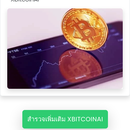
สํารวจเพิ่มเติม XBITCOINAI