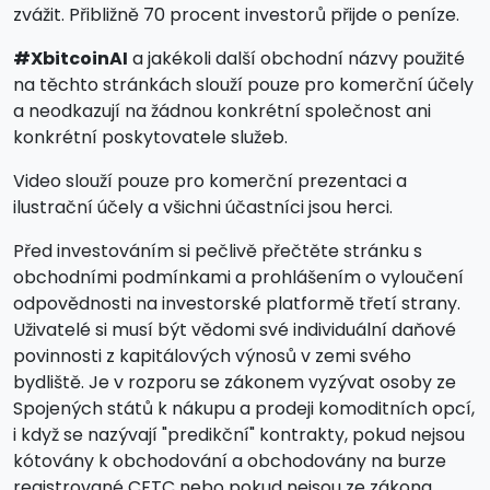
zvážit. Přibližně 70 procent investorů přijde o peníze.
#XbitcoinAI
a jakékoli další obchodní názvy použité
na těchto stránkách slouží pouze pro komerční účely
a neodkazují na žádnou konkrétní společnost ani
konkrétní poskytovatele služeb.
Video slouží pouze pro komerční prezentaci a
ilustrační účely a všichni účastníci jsou herci.
Před investováním si pečlivě přečtěte stránku s
obchodními podmínkami a prohlášením o vyloučení
odpovědnosti na investorské platformě třetí strany.
Uživatelé si musí být vědomi své individuální daňové
povinnosti z kapitálových výnosů v zemi svého
bydliště. Je v rozporu se zákonem vyzývat osoby ze
Spojených států k nákupu a prodeji komoditních opcí,
i když se nazývají "predikční" kontrakty, pokud nejsou
kótovány k obchodování a obchodovány na burze
registrované CFTC nebo pokud nejsou ze zákona