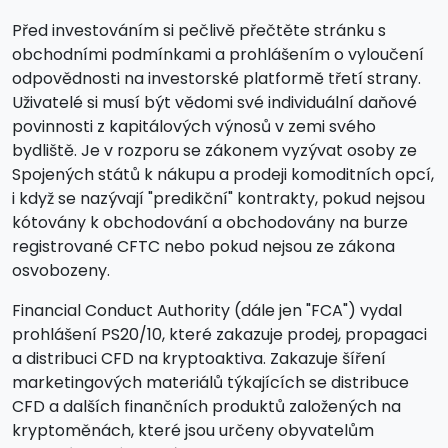
Před investováním si pečlivě přečtěte stránku s
obchodními podmínkami a prohlášením o vyloučení
odpovědnosti na investorské platformě třetí strany.
Uživatelé si musí být vědomi své individuální daňové
povinnosti z kapitálových výnosů v zemi svého
bydliště. Je v rozporu se zákonem vyzývat osoby ze
Spojených států k nákupu a prodeji komoditních opcí,
i když se nazývají "predikční" kontrakty, pokud nejsou
kótovány k obchodování a obchodovány na burze
registrované CFTC nebo pokud nejsou ze zákona
osvobozeny.
Financial Conduct Authority (dále jen "FCA") vydal
prohlášení PS20/10, které zakazuje prodej, propagaci
a distribuci CFD na kryptoaktiva. Zakazuje šíření
marketingových materiálů týkajících se distribuce
CFD a dalších finančních produktů založených na
kryptoměnách, které jsou určeny obyvatelům