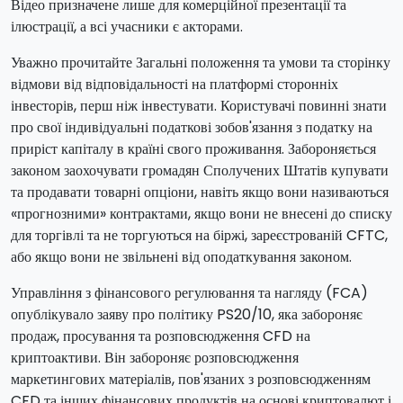
Відео призначене лише для комерційної презентації та
ілюстрації, а всі учасники є акторами.
Уважно прочитайте Загальні положення та умови та сторінку
відмови від відповідальності на платформі сторонніх
інвесторів, перш ніж інвестувати. Користувачі повинні знати
про свої індивідуальні податкові зобов'язання з податку на
приріст капіталу в країні свого проживання. Забороняється
законом заохочувати громадян Сполучених Штатів купувати
та продавати товарні опціони, навіть якщо вони називаються
«прогнозними» контрактами, якщо вони не внесені до списку
для торгівлі та не торгуються на біржі, зареєстрованій CFTC,
або якщо вони не звільнені від оподаткування законом.
Управління з фінансового регулювання та нагляду (FCA)
опублікувало заяву про політику PS20/10, яка забороняє
продаж, просування та розповсюдження CFD на
криптоактиви. Він забороняє розповсюдження
маркетингових матеріалів, пов'язаних з розповсюдженням
CFD та інших фінансових продуктів на основі криптовалют і