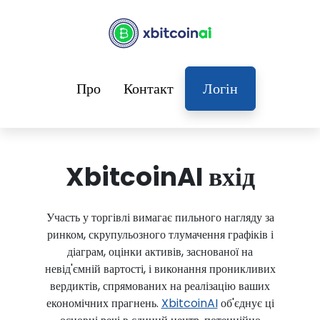
Про
Контакт
Логін
XbitcoinAI вхід
Участь у торгівлі вимагає пильного нагляду за
ринком, скрупульозного тлумачення графіків і
діаграм, оцінки активів, заснованої на
невід'ємній вартості, і виконання проникливих
вердиктів, спрямованих на реалізацію ваших
економічних прагнень.
XbitcoinAI
об'єднує ці