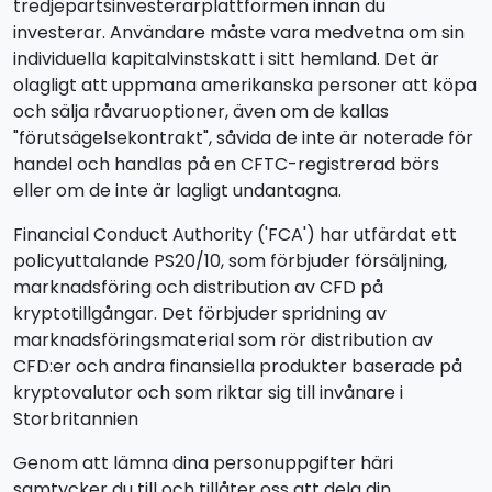
tredjepartsinvesterarplattformen innan du
investerar. Användare måste vara medvetna om sin
individuella kapitalvinstskatt i sitt hemland. Det är
olagligt att uppmana amerikanska personer att köpa
och sälja råvaruoptioner, även om de kallas
"förutsägelsekontrakt", såvida de inte är noterade för
handel och handlas på en CFTC-registrerad börs
eller om de inte är lagligt undantagna.
Financial Conduct Authority ('FCA') har utfärdat ett
policyuttalande PS20/10, som förbjuder försäljning,
marknadsföring och distribution av CFD på
kryptotillgångar. Det förbjuder spridning av
marknadsföringsmaterial som rör distribution av
CFD:er och andra finansiella produkter baserade på
kryptovalutor och som riktar sig till invånare i
Storbritannien
Genom att lämna dina personuppgifter häri
samtycker du till och tillåter oss att dela din