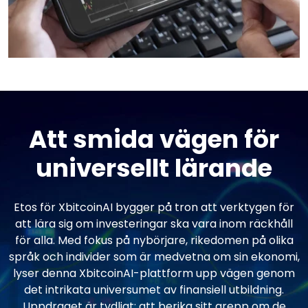
Att smida vägen för
universellt lärande
Etos för XbitcoinAI bygger på tron att verktygen för
att lära sig om investeringar ska vara inom räckhåll
för alla. Med fokus på nybörjare, rikedomen på olika
språk och individer som är medvetna om sin ekonomi,
lyser denna XbitcoinAI-plattform upp vägen genom
det intrikata universumet av finansiell utbildning.
Uppdraget är tydligt: att berika sitt grepp om de