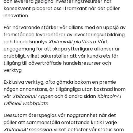
och leverera gedigna investeringsresurser har
konsekvent placerat oss i framkant när det gäller
innovation.
För närvarande stärker vår allians med en uppsjö av
framstående leverantörer av investeringsutbildning
och handelsanalys
XbitcoinAI plattform
. Vårt
engagemang för att skapa ytterligare allianser är
orubbligt, vilket säkerställer att vår kundkrets får
tillgång till oöverträffade handelsresurser och
verktyg.
Exklusiva verktyg, ofta gömda bakom en premie
någon annanstans, är tillgängliga utan kostnad inom
vår
XbitcoinAI Appen
och å andra sidan
XbitcoinAI
Officiell webbplats
.
Dessutom återspeglas vår noggrannhet när det
gäller att sammanställa omfattande kritik i varje
XbitcoinAI recension
, vilket befäster vår status som