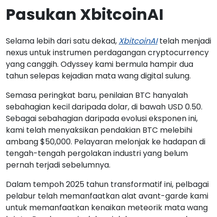
Pasukan XbitcoinAI
Selama lebih dari satu dekad,
XbitcoinAI
telah menjadi
nexus untuk instrumen perdagangan cryptocurrency
yang canggih. Odyssey kami bermula hampir dua
tahun selepas kejadian mata wang digital sulung.
Semasa peringkat baru, penilaian BTC hanyalah
sebahagian kecil daripada dolar, di bawah USD 0.50.
Sebagai sebahagian daripada evolusi eksponen ini,
kami telah menyaksikan pendakian BTC melebihi
ambang $50,000. Pelayaran melonjak ke hadapan di
tengah-tengah pergolakan industri yang belum
pernah terjadi sebelumnya.
Dalam tempoh 2025 tahun transformatif ini, pelbagai
pelabur telah memanfaatkan alat avant-garde kami
untuk memanfaatkan kenaikan meteorik mata wang