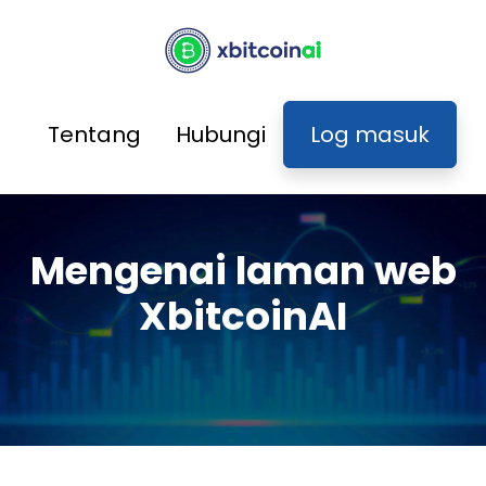
Tentang
Hubungi
Log masuk
Mengenai laman web
XbitcoinAI