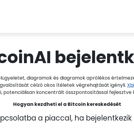
coinAI bejelent
lügyeletet, diagramok és diagramok aprólékos értelmezé
valósítását célzó okos ítéletek végrehajtását igényli.
Xb
, potenciálisan koncentrált összpontosítással fejlesztve 
Hogyan kezdheti el a Bitcoin kereskedését
csolatba a piaccal, ha bejelentkezik 