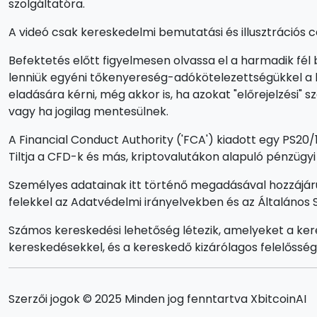
szolgáltatóra.
A videó csak kereskedelmi bemutatási és illusztrációs c
Befektetés előtt figyelmesen olvassa el a harmadik fél b
lenniük egyéni tőkenyereség-adókötelezettségükkel a l
eladására kérni, még akkor is, ha azokat "előrejelzési"
vagy ha jogilag mentesülnek.
A Financial Conduct Authority ('FCA') kiadott egy PS20/
Tiltja a CFD-k és más, kriptovalutákon alapuló pénzügy
Személyes adatainak itt történő megadásával hozzájár
felekkel az Adatvédelmi irányelvekben és az Általános
Számos kereskedési lehetőség létezik, amelyeket a kere
kereskedésekkel, és a kereskedő kizárólagos felelősség
Szerzői jogok © 2025 Minden jog fenntartva XbitcoinAI