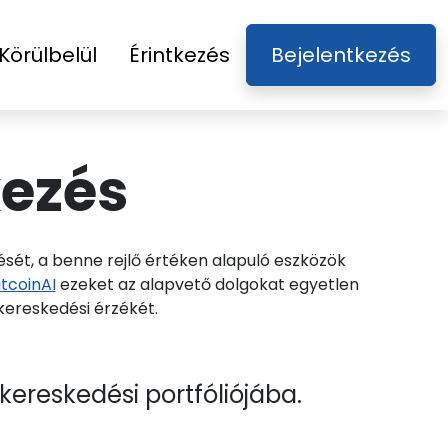
Körülbelül
Érintkezés
Bejelentkezés
kezés
sét, a benne rejlő értéken alapuló eszközök
itcoinAI
ezeket az alapvető dolgokat egyetlen
kereskedési érzékét.
kereskedési portfóliójába.