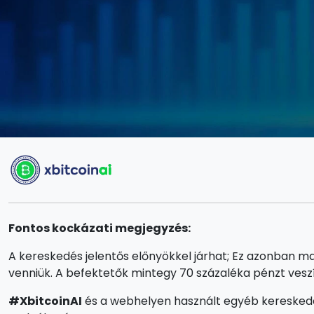
Fontos kockázati megjegyzés:
A kereskedés jelentős előnyökkel járhat; Ez azonban ma
venniük. A befektetők mintegy 70 százaléka pénzt veszí
#XbitcoinAI
és a webhelyen használt egyéb kereskede