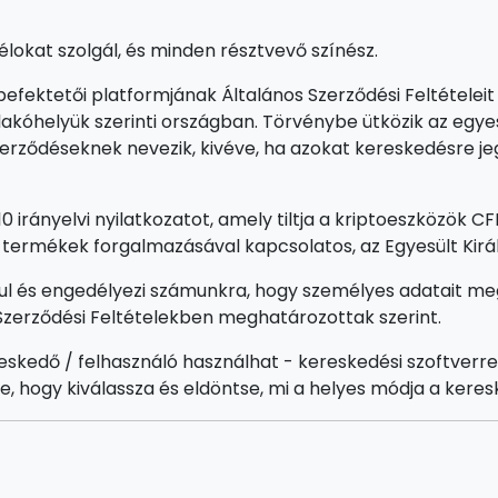
élokat szolgál, és minden résztvevő színész.
efektetői platformjának Általános Szerződési Feltételeit 
akóhelyük szerinti országban. Törvénybe ütközik az egye
 szerződéseknek nevezik, kivéve, ha azokat kereskedésre j
10 irányelvi nyilatkozatot, amely tiltja a kriptoeszközök 
i termékek forgalmazásával kapcsolatos, az Egyesült Kir
ul és engedélyezi számunkra, hogy személyes adatait me
 Szerződési Feltételekben meghatározottak szerint.
skedő / felhasználó használhat - kereskedési szoftverre
e, hogy kiválassza és eldöntse, mi a helyes módja a kere