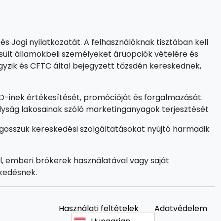
és Jogi nyilatkozatát. A felhasználóknak tisztában kell
sült államokbeli személyeket áruopciók vételére és
egyzik és CFTC által bejegyzett tőzsdén kereskednek,
CFD-inek értékesítését, promócióját és forgalmazását.
ályság lakosainak szóló marketinganyagok terjesztését
gosszuk kereskedési szolgáltatásokat nyújtó harmadik
l, emberi brókerek használatával vagy saját
skedésnek.
Használati feltételek
Adatvédelem