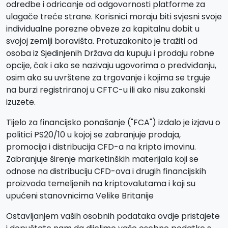
odredbe i odricanje od odgovornosti platforme za
ulagače treće strane. Korisnici moraju biti svjesni svoje
individualne porezne obveze za kapitalnu dobit u
svojoj zemlji boravišta. Protuzakonito je tražiti od
osoba iz Sjedinjenih Država da kupuju i prodaju robne
opcije, čak i ako se nazivaju ugovorima o predviđanju,
osim ako su uvrštene za trgovanje i kojima se trguje
na burzi registriranoj u CFTC-u ili ako nisu zakonski
izuzete.
Tijelo za financijsko ponašanje ("FCA") izdalo je izjavu o
politici PS20/10 u kojoj se zabranjuje prodaja,
promocija i distribucija CFD-a na kripto imovinu.
Zabranjuje širenje marketinških materijala koji se
odnose na distribuciju CFD-ova i drugih financijskih
proizvoda temeljenih na kriptovalutama i koji su
upućeni stanovnicima Velike Britanije
Ostavljanjem vaših osobnih podataka ovdje pristajete