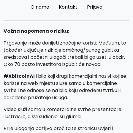
O nama
Kontakt
Prijava
Važna napomena o riziku:
Trgovanje može donijeti značajne koristi; Međutim, to
također uključuje rizik djelomičnog/punog gubitka
sredstava i početni ulagači trebali bi ga uzeti u obzir.
Oko 70 posto investitora izgubit će novac.
#XbitcoinAI
i bilo koji drugi komercijalni nazivi koji se
koriste na web mjestu služe samo u komercijalne
svrhe i ne odnose se na bilo koju određenu tvrtku ili
određene pružatelje usluga.
Video služi samo u komercijalne svrhe prezentacije i
ilustracije, a svi sudionici su glumci.
Prije ulaganja pažljivo pročitajte stranicu Uvjeti i