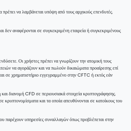
 πρέπει να λαμβάνεται υπόψη από τους αρχικούς επενδυτές.
αι δεν αναφέρονται σε συγκεκριμένη εταιρεία ή συγκεκριμένους
δύσετε. Οι χρήστες πρέπει να γνωρίζουν την ατομική τους
ειών να αγοράζουν και να πωλούν δικαιώματα προαίρεσης επί
ται σε χρηματιστήριο εγγεγραμμένο στην CFTC ή εκτός εάν
και διανομή CFD σε περιουσιακά στοιχεία κρυπτογράφησης.
σε κρυπτονομίσματα και τα οποία απευθύνονται σε κατοίκους του
ς που παρέχουν υπηρεσίες συναλλαγών όπως προβλέπεται στην