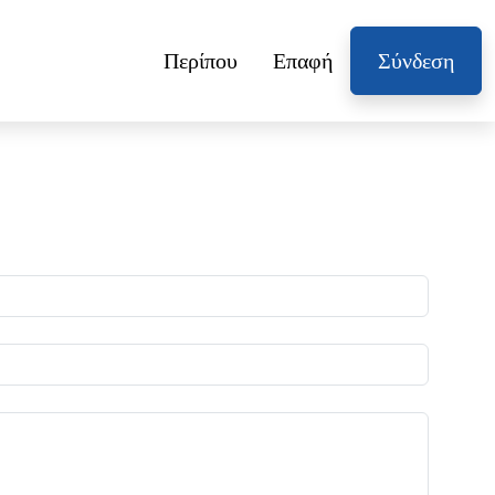
Περίπου
Επαφή
Σύνδεση